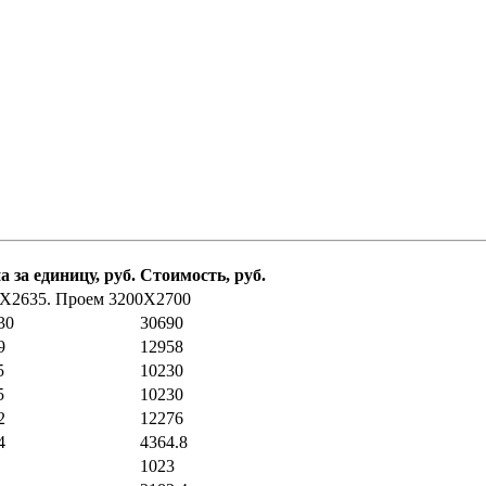
а за единицу, руб.
Стоимость, руб.
6Х2635. Проем 3200Х2700
30
30690
9
12958
5
10230
5
10230
2
12276
4
4364.8
1023