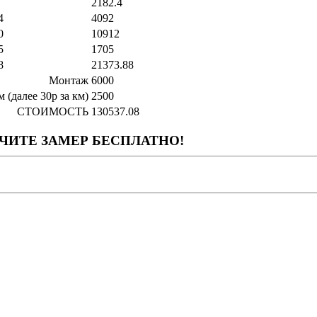
2182.4
4
4092
0
10912
5
1705
8
21373.88
Монтаж
6000
(далее 30р за км)
2500
СТОИМОСТЬ
130537.08
УЧИТЕ
ЗАМЕР БЕСПЛАТНО!