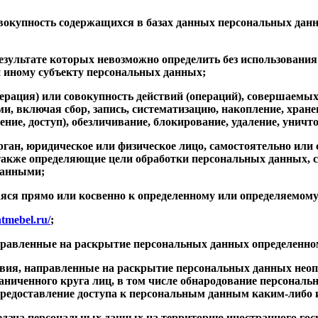
окупность содержащихся в базах данных персональных дан
езультате которых невозможно определить без использован
 иному субъекту персональных данных;
ерация) или совокупность действий (операций), совершаемых
, включая сбор, запись, систематизацию, накопление, хранени
ление, доступ), обезличивание, блокирование, удаление, уни
ган, юридическое или физическое лицо, самостоятельно или 
акже определяющие цели обработки персональных данных, с
данными;
ся прямо или косвенно к определенному или определяемому
htmebel.ru/
;
правленные на раскрытие персональных данных определенном
вия, направленные на раскрытие персональных данных неоп
ниченного круга лиц, в том числе обнародование персональ
редоставление доступа к персональным данным каким-либо 
дача персональных данных на территорию иностранного госуд